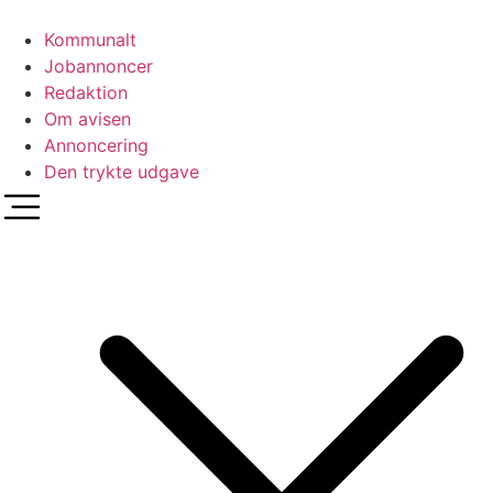
Videre
til
Kommunalt
indhold
Jobannoncer
Redaktion
Om avisen
Annoncering
Den trykte udgave