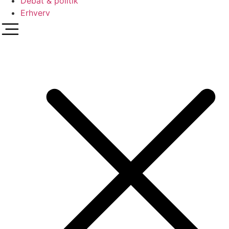
Debat & politik
Erhverv