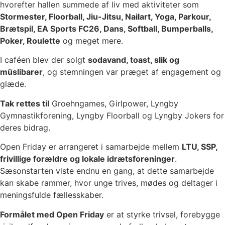
hvorefter hallen summede af liv med aktiviteter som
Stormester, Floorball, Jiu-Jitsu, Nailart, Yoga, Parkour,
Brætspil, EA Sports FC26, Dans, Softball, Bumperballs,
Poker, Roulette
og meget mere.
I caféen blev der solgt
sodavand, toast, slik og
müslibarer
, og stemningen var præget af engagement og
glæde.
Tak rettes til
Groehngames, Girlpower, Lyngby
Gymnastikforening, Lyngby Floorball og Lyngby Jokers for
deres bidrag.
Open Friday er arrangeret i samarbejde mellem
LTU, SSP,
frivillige forældre og lokale idrætsforeninger
.
Sæsonstarten viste endnu en gang, at dette samarbejde
kan skabe rammer, hvor unge trives, mødes og deltager i
meningsfulde fællesskaber.
Formålet med Open Friday
er at styrke trivsel, forebygge