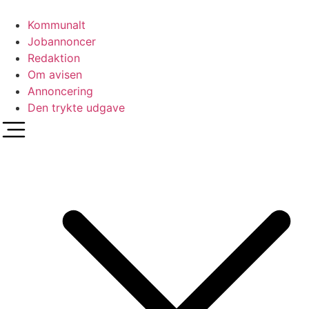
Videre
til
Kommunalt
indhold
Jobannoncer
Redaktion
Om avisen
Annoncering
Den trykte udgave