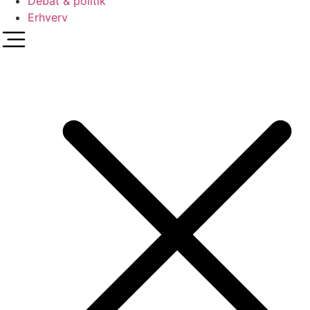
Debat & politik
Erhverv