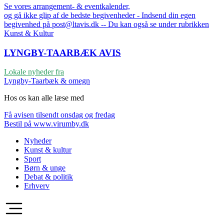
Se vores arrangement- & eventkalender,
og gå ikke glip af de bedste begivenheder - Indsend din egen
begivenhed på post@ltavis.dk -- Du kan også se under rubrikken
Kunst & Kultur
LYNGBY-TAARBÆK
AVIS
Lokale nyheder fra
Lyngby-Taarbæk & omegn
Hos os kan alle læse med
Få avisen tilsendt onsdag og fredag
Bestil på www.virumby.dk
Nyheder
Kunst & kultur
Sport
Børn & unge
Debat & politik
Erhverv