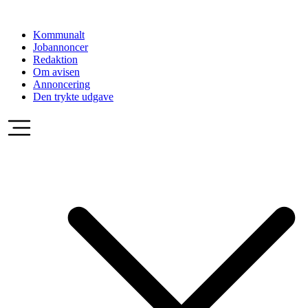
Videre
til
Kommunalt
indhold
Jobannoncer
Redaktion
Om avisen
Annoncering
Den trykte udgave