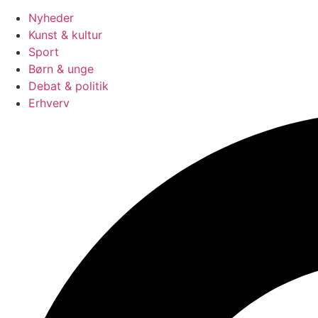
Nyheder
Kunst & kultur
Sport
Børn & unge
Debat & politik
Erhverv