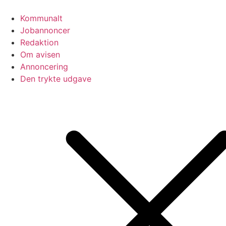
Videre
til
Kommunalt
indhold
Jobannoncer
Redaktion
Om avisen
Annoncering
Den trykte udgave