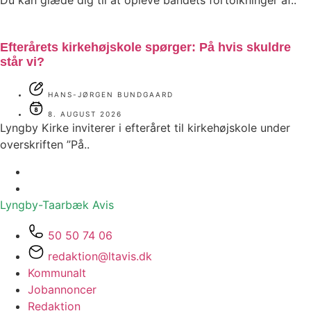
Efterårets kirkehøjskole spørger: På hvis skuldre
står vi?
HANS-JØRGEN BUNDGAARD
8. AUGUST 2026
Lyngby Kirke inviterer i efteråret til kirkehøjskole under
overskriften ”På..
Lyngby-Taarbæk
Avis
50 50 74 06
redaktion@ltavis.dk
Kommunalt
Jobannoncer
Redaktion