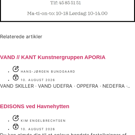
Relaterede artikler
VAND // KANT Kunstnergruppen APORIA
HANS-JØRGEN BUNDGAARD
10. AUGUST 2026
VAND SKILLER ∙ VAND UDEFRA ∙ OPPEFRA ∙ NEDEFRA ∙..
EDISONS ved Havnehytten
KIM ENGELBRECHTSEN
10. AUGUST 2026
Du kan glæde dig til at opleve bandets fortolkninger af..