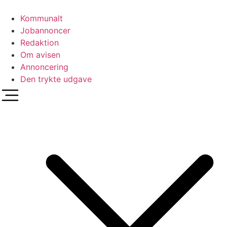
Videre
til
Kommunalt
indhold
Jobannoncer
Redaktion
Om avisen
Annoncering
Den trykte udgave