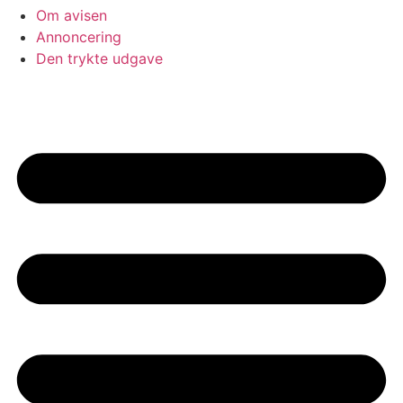
Om avisen
Annoncering
Den trykte udgave