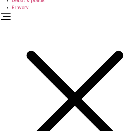
Debat & politik
Erhverv