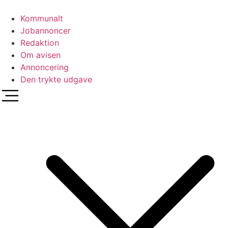
Videre
til
Kommunalt
indhold
Jobannoncer
Redaktion
Om avisen
Annoncering
Den trykte udgave