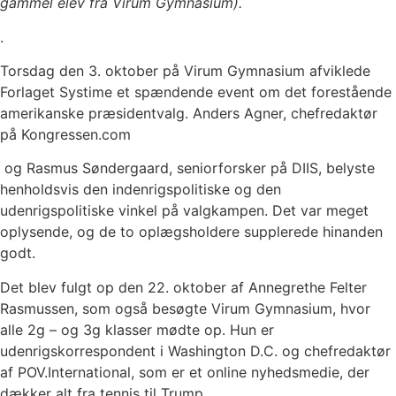
gammel elev fra Virum Gymnasium).
.
Torsdag den 3. oktober på Virum Gymnasium afviklede
Forlaget Systime et spændende event om det forestående
amerikanske præsidentvalg. Anders Agner, chefredaktør
på Kongressen.com
og Rasmus Søndergaard, seniorforsker på DIIS, belyste
henholdsvis den indenrigspolitiske og den
udenrigspolitiske vinkel på valgkampen. Det var meget
oplysende, og de to oplægsholdere supplerede hinanden
godt.
Det blev fulgt op den 22. oktober af Annegrethe Felter
Rasmussen, som også besøgte Virum Gymnasium, hvor
alle 2g – og 3g klasser mødte op. Hun er
udenrigskorrespondent i Washington D.C. og chefredaktør
af POV.International, som er et online nyhedsmedie, der
dækker alt fra tennis til Trump.