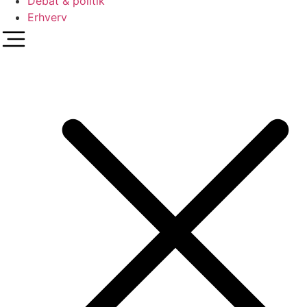
Debat & politik
Erhverv