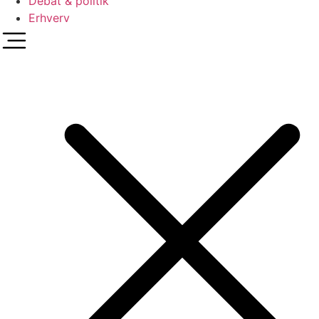
Debat & politik
Erhverv