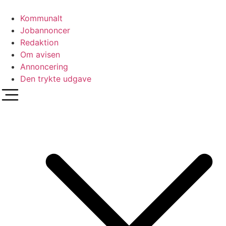
Videre
til
Kommunalt
indhold
Jobannoncer
Redaktion
Om avisen
Annoncering
Den trykte udgave