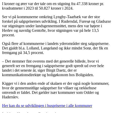
I kroner og ører var der tale om en stigning fra 47.338 kroner pr.
kvadratmeter i 2023 til 50.827 kroner i 2024.
Ser vi på kommunerne omkring Lyngby-Taarbæk var der stor
forskel på salgsprisernes udvikling. I Rudersdal, Furesø og Gladsaxe
var stigningen under landsgennemsnittet, mens den var højere i
Herlev og navnlig Gentofte, hvor stigningen var på hele 13,5
procent.
Også flere af kommunerne i landets yderområder steg salgspriserne.
Det gjaldt bl.a. Lolland, Langeland og ikke mindst Sorø, der fik en
fremgang på 34,5 procent.
– Det stemmer fint overens med det generelle billede, hvor vi
generelt ser en fremgang i salgspriserne godt spredt ud over hele
landet i det seneste år, siger Birgit Daetz, der er
kommunikationsdirektør og boligøkonom hos Boligsiden.
Kigger vi i den anden ende af skalaen er der også nogle kommuner,
hvor de gennemsnitlige salgspriser for villaer og rækkehuse
omvendt er faldet. Det gælder især kommuner som Odder og
Haderslev.
Her kan du se udviklingen i huspriserne i alle kommuner