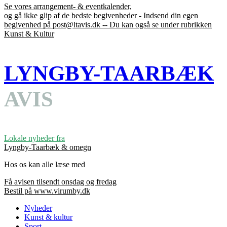
Se vores arrangement- & eventkalender,
og gå ikke glip af de bedste begivenheder - Indsend din egen
begivenhed på post@ltavis.dk -- Du kan også se under rubrikken
Kunst & Kultur
LYNGBY-TAARBÆK
AVIS
Lokale nyheder fra
Lyngby-Taarbæk & omegn
Hos os kan alle læse med
Få avisen tilsendt onsdag og fredag
Bestil på www.virumby.dk
Nyheder
Kunst & kultur
Sport