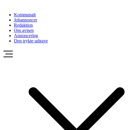
Videre
til
Kommunalt
indhold
Jobannoncer
Redaktion
Om avisen
Annoncering
Den trykte udgave