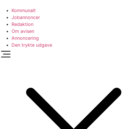
Videre
til
Kommunalt
indhold
Jobannoncer
Redaktion
Om avisen
Annoncering
Den trykte udgave