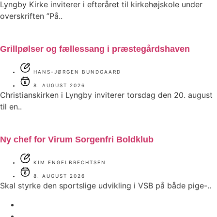
Lyngby Kirke inviterer i efteråret til kirkehøjskole under
overskriften ”På..
Grillpølser og fællessang i præstegårdshaven
HANS-JØRGEN BUNDGAARD
8. AUGUST 2026
Christianskirken i Lyngby inviterer torsdag den 20. august
til en..
Ny chef for Virum Sorgenfri Boldklub
KIM ENGELBRECHTSEN
8. AUGUST 2026
Skal styrke den sportslige udvikling i VSB på både pige-..