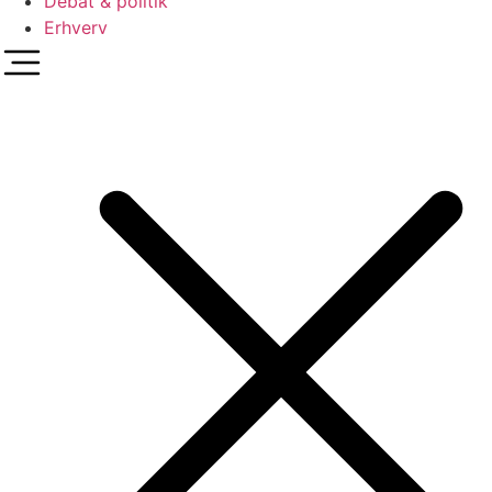
Debat & politik
Erhverv