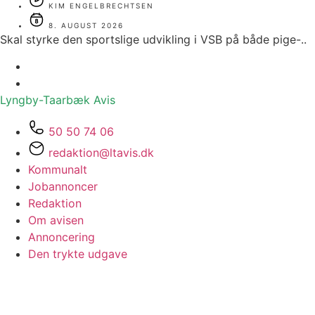
KIM ENGELBRECHTSEN
8. AUGUST 2026
Skal styrke den sportslige udvikling i VSB på både pige-..
Lyngby-Taarbæk
Avis
50 50 74 06
redaktion@ltavis.dk
Kommunalt
Jobannoncer
Redaktion
Om avisen
Annoncering
Den trykte udgave