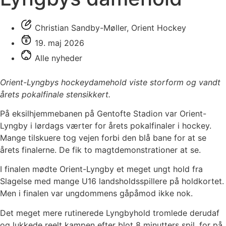
Christian Sandby-Møller, Orient Hockey
19. maj 2026
Alle nyheder
Orient-Lyngbys hockeydamehold viste storform og vandt
årets pokalfinale stensikkert.
På eksilhjemmebanen på Gentofte Stadion var Orient-
Lyngby i lørdags værter for årets pokalfinaler i hockey.
Mange tilskuere tog vejen forbi den blå bane for at se
årets finalerne. De fik to magtdemonstrationer at se.
I finalen mødte Orient-Lyngby et meget ungt hold fra
Slagelse med mange U16 landsholdsspillere på holdkortet.
Men i finalen var ungdommens gåpåmod ikke nok.
Det meget mere rutinerede Lyngbyhold tromlede derudaf
og lukkede reelt kampen efter blot 8 minutters spil, for på