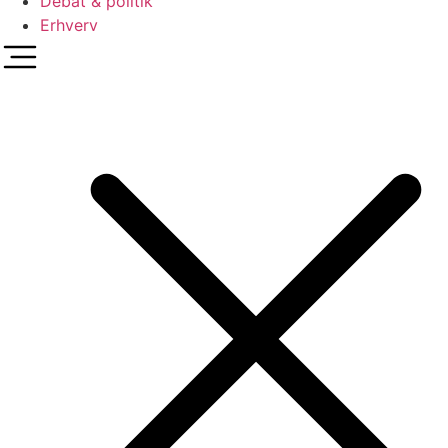
Debat & politik
Erhverv