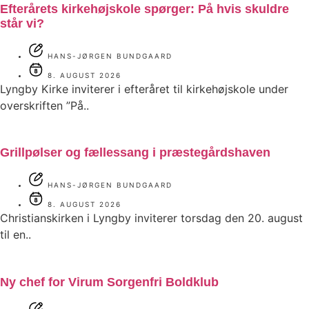
Efterårets kirkehøjskole spørger: På hvis skuldre
står vi?
HANS-JØRGEN BUNDGAARD
8. AUGUST 2026
Lyngby Kirke inviterer i efteråret til kirkehøjskole under
overskriften ”På..
Grillpølser og fællessang i præstegårdshaven
HANS-JØRGEN BUNDGAARD
8. AUGUST 2026
Christianskirken i Lyngby inviterer torsdag den 20. august
til en..
Ny chef for Virum Sorgenfri Boldklub