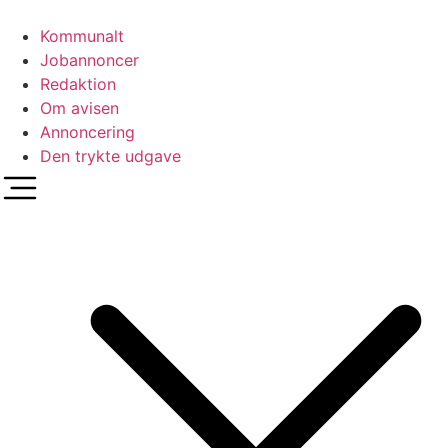
Videre
til
Kommunalt
indhold
Jobannoncer
Redaktion
Om avisen
Annoncering
Den trykte udgave