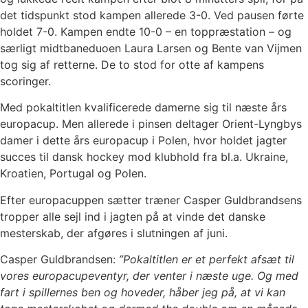
det tidspunkt stod kampen allerede 3-0. Ved pausen førte
holdet 7-0. Kampen endte 10-0 – en toppræstation – og
særligt midtbaneduoen Laura Larsen og Bente van Vijmen
tog sig af retterne. De to stod for otte af kampens
scoringer.
Med pokaltitlen kvalificerede damerne sig til næste års
europacup. Men allerede i pinsen deltager Orient-Lyngbys
damer i dette års europacup i Polen, hvor holdet jagter
succes til dansk hockey mod klubhold fra bl.a. Ukraine,
Kroatien, Portugal og Polen.
Efter europacuppen sætter træner Casper Guldbrandsens
tropper alle sejl ind i jagten på at vinde det danske
mesterskab, der afgøres i slutningen af juni.
Casper Guldbrandsen:
”
Pokaltitlen er et perfekt afsæt til
vores europacupeventyr, der venter i næste uge. Og med
fart i spillernes ben og hoveder, håber jeg på, at vi kan