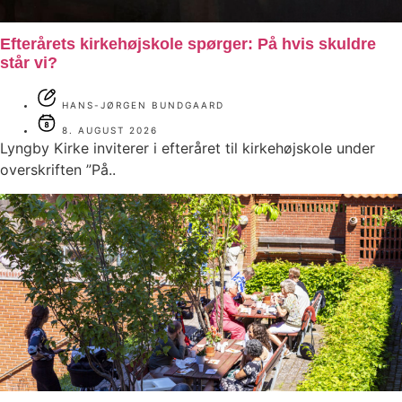
Efterårets kirkehøjskole spørger: På hvis skuldre
står vi?
HANS-JØRGEN BUNDGAARD
8. AUGUST 2026
Lyngby Kirke inviterer i efteråret til kirkehøjskole under
overskriften ”På..