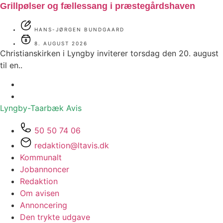
Grillpølser og fællessang i præstegårdshaven
HANS-JØRGEN BUNDGAARD
8. AUGUST 2026
Christianskirken i Lyngby inviterer torsdag den 20. august
til en..
Lyngby-Taarbæk
Avis
50 50 74 06
redaktion@ltavis.dk
Kommunalt
Jobannoncer
Redaktion
Om avisen
Annoncering
Den trykte udgave