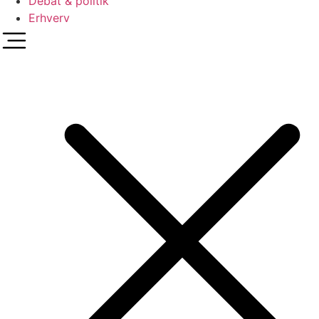
Debat & politik
Erhverv