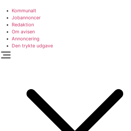
Videre
til
Kommunalt
indhold
Jobannoncer
Redaktion
Om avisen
Annoncering
Den trykte udgave