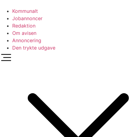
Videre
til
Kommunalt
indhold
Jobannoncer
Redaktion
Om avisen
Annoncering
Den trykte udgave