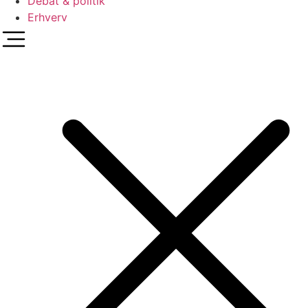
Debat & politik
Erhverv