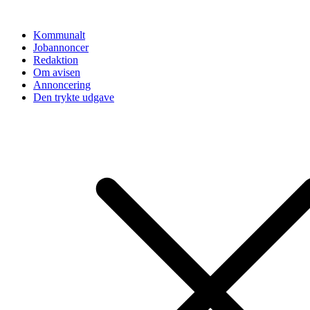
Videre
til
Kommunalt
indhold
Jobannoncer
Redaktion
Om avisen
Annoncering
Den trykte udgave