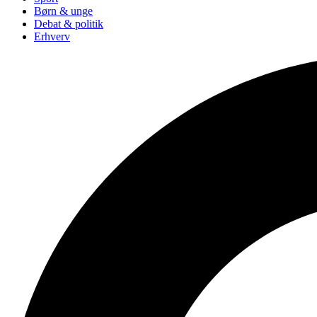
Børn & unge
Debat & politik
Erhverv