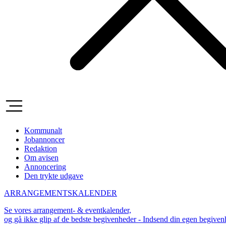
Kommunalt
Jobannoncer
Redaktion
Om avisen
Annoncering
Den trykte udgave
ARRANGEMENTSKALENDER
Se vores arrangement- & eventkalender,
og gå ikke glip af de bedste begivenheder - Indsend din egen begive