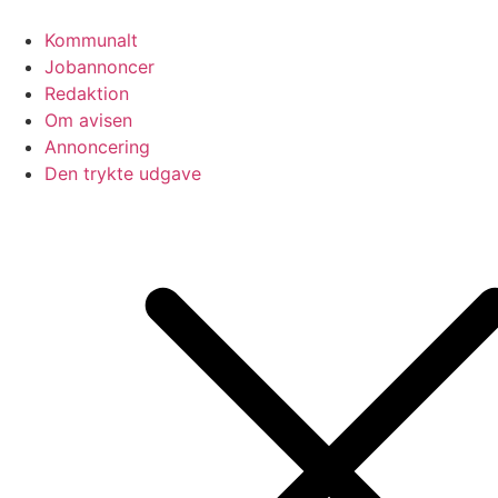
Videre
til
Kommunalt
indhold
Jobannoncer
Redaktion
Om avisen
Annoncering
Den trykte udgave