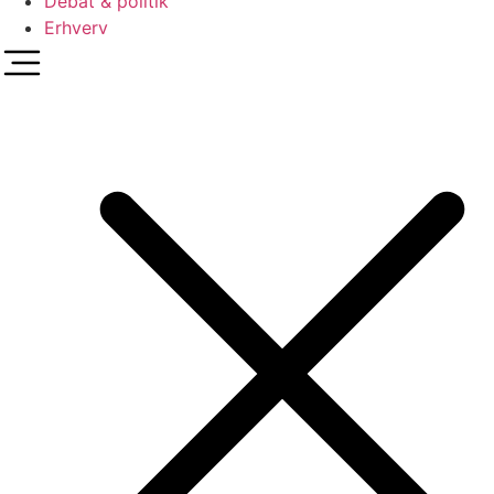
Debat & politik
Erhverv