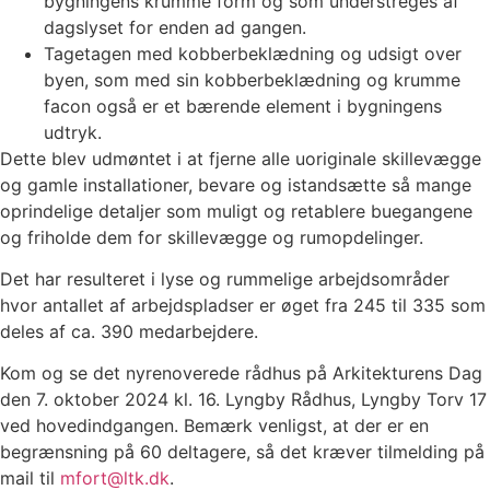
bygningens krumme form og som understreges af
dagslyset for enden ad gangen.
Tagetagen med kobberbeklædning og udsigt over
byen, som med sin kobberbeklædning og krumme
facon også er et bærende element i bygningens
udtryk.
Dette blev udmøntet i at fjerne alle uoriginale skillevægge
og gamle installationer, bevare og istandsætte så mange
oprindelige detaljer som muligt og retablere buegangene
og friholde dem for skillevægge og rumopdelinger.
Det har resulteret i lyse og rummelige arbejdsområder
hvor antallet af arbejdspladser er øget fra 245 til 335 som
deles af ca. 390 medarbejdere.
Kom og se det nyrenoverede rådhus på Arkitekturens Dag
den 7. oktober 2024 kl. 16. Lyngby Rådhus, Lyngby Torv 17
ved hovedindgangen. Bemærk venligst, at der er en
begrænsning på 60 deltagere, så det kræver tilmelding på
mail til
mfort@ltk.dk
.