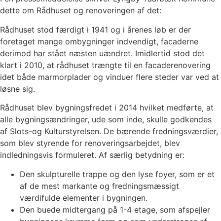
dette om Rådhuset og renoveringen af det:
Rådhuset stod færdigt i 1941 og i årenes løb er der
foretaget mange ombygninger indvendigt, facaderne
derimod har stået næsten uændret. Imidlertid stod det
klart i 2010, at rådhuset trængte til en facaderenovering
idet både marmorplader og vinduer flere steder var ved at
løsne sig.
Rådhuset blev bygningsfredet i 2014 hvilket medførte, at
alle bygningsændringer, ude som inde, skulle godkendes
af Slots-og Kulturstyrelsen. De bærende fredningsværdier,
som blev styrende for renoveringsarbejdet, blev
indledningsvis formuleret. Af særlig betydning er:
Den skulpturelle trappe og den lyse foyer, som er et
af de mest markante og fredningsmæssigt
værdifulde elementer i bygningen.
Den buede midtergang på 1-4 etage, som afspejler