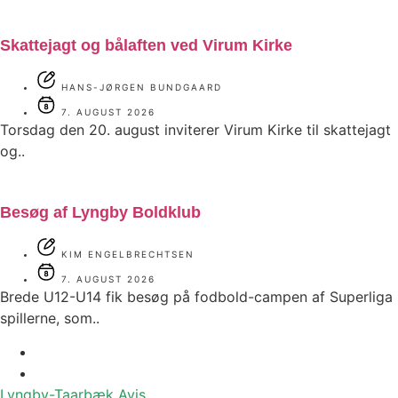
Skattejagt og bålaften ved Virum Kirke
HANS-JØRGEN BUNDGAARD
7. AUGUST 2026
Torsdag den 20. august inviterer Virum Kirke til skattejagt
og..
Besøg af Lyngby Boldklub
KIM ENGELBRECHTSEN
7. AUGUST 2026
Brede U12-U14 fik besøg på fodbold-campen af Superliga
spillerne, som..
Lyngby-Taarbæk
Avis