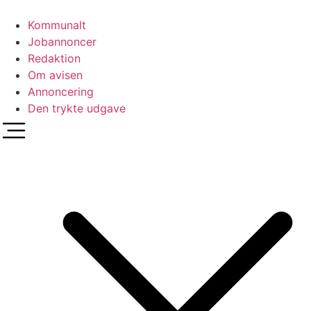
Videre
til
Kommunalt
indhold
Jobannoncer
Redaktion
Om avisen
Annoncering
Den trykte udgave