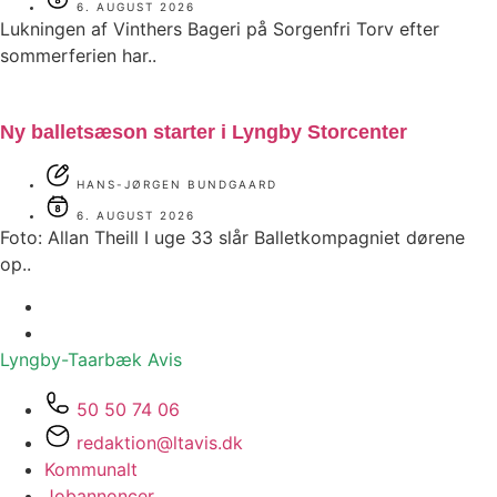
6. AUGUST 2026
Lukningen af Vinthers Bageri på Sorgenfri Torv efter
sommerferien har..
Ny balletsæson starter i Lyngby Storcenter
HANS-JØRGEN BUNDGAARD
6. AUGUST 2026
Foto: Allan Theill I uge 33 slår Balletkompagniet dørene
op..
Lyngby-Taarbæk
Avis
50 50 74 06
redaktion@ltavis.dk
Kommunalt
Jobannoncer