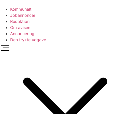
Videre
til
Kommunalt
indhold
Jobannoncer
Redaktion
Om avisen
Annoncering
Den trykte udgave