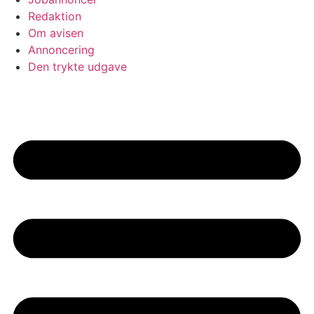
Redaktion
Om avisen
Annoncering
Den trykte udgave