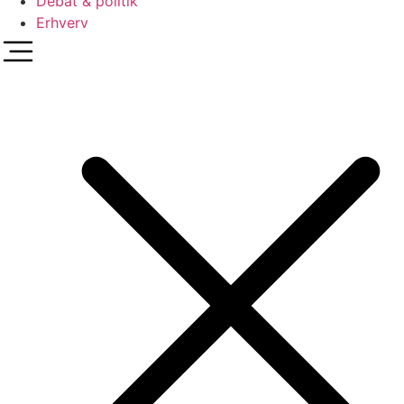
Debat & politik
Erhverv