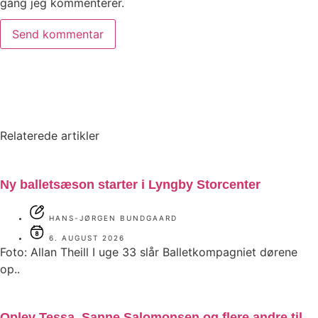
gang jeg kommenterer.
Relaterede artikler
Ny balletsæson starter i Lyngby Storcenter
HANS-JØRGEN BUNDGAARD
6. AUGUST 2026
Foto: Allan Theill I uge 33 slår Balletkompagniet dørene
op..
Oplev Tessa, Sanne Salomonsen og flere andre til