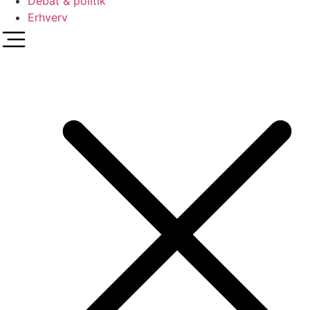
Debat & politik
Erhverv