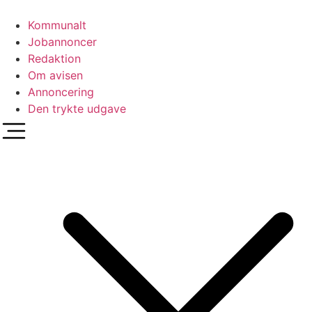
Videre
til
Kommunalt
indhold
Jobannoncer
Redaktion
Om avisen
Annoncering
Den trykte udgave