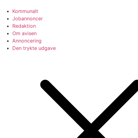
Videre
til
Kommunalt
indhold
Jobannoncer
Redaktion
Om avisen
Annoncering
Den trykte udgave