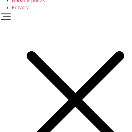
Debat & politik
Erhverv