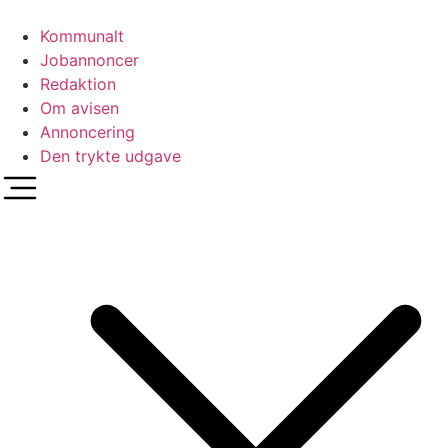
Videre
til
Kommunalt
indhold
Jobannoncer
Redaktion
Om avisen
Annoncering
Den trykte udgave