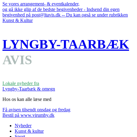
Se vores arrangement- & eventkalender,
og gå ikke glip af de bedste begivenheder - Indsend din egen
begivenhed på post@ltavis.dk -- Du kan også se under rubrikken
Kunst & Kultur
LYNGBY-TAARBÆK
AVIS
Lokale nyheder fra
Lyngby-Taarbæk & omegn
Hos os kan alle læse med
Få avisen tilsendt onsdag og fredag
Bestil på www.virumby.dk
Nyheder
Kunst & kultur
Sport