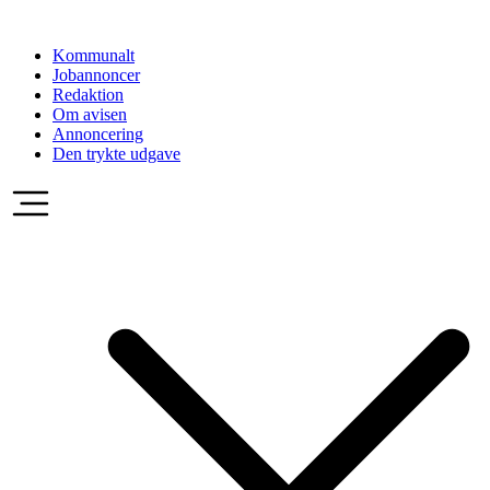
Videre
til
Kommunalt
indhold
Jobannoncer
Redaktion
Om avisen
Annoncering
Den trykte udgave