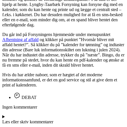
hjælp at hente. Lyngby-Taarbæk Forsyning kan forsyne dig med en
kalender, som du kan hente og printe ud og lægge et centralt sted –
f.eks. i køkkenet. Du har desuden mulighed for at få en sms-besked
eller en e-mail, som minder dig om, at en spand bliver hentet den
efterfølgende dag.
Du går ind på Forsyningens hjemmeside under menupunktet
Afhentning af affald
og klikker på punktet ”Hvornår bliver mit
affald hentet?”. Så klikker du på ”kalender for tømning” og indtaster
din adresse (Bare luk informationsskiltet om lukning i julen 2024).
Når du har indtastet din adresse, trykker du på ”næste”. Bingo, du er
nu fremme på stedet, hvor du kan hente en pdf-kalender og ønske at
få en sms eller e-mail, inden dit skrald bliver hentet.
Hvis du har ældre naboer, som er hægtet af det moderne
informationssamfund, er det en god service og stil at give dem et
print af kalenderen.
DEBAT
Ingen kommentarer
Læs eller skriv kommentarer