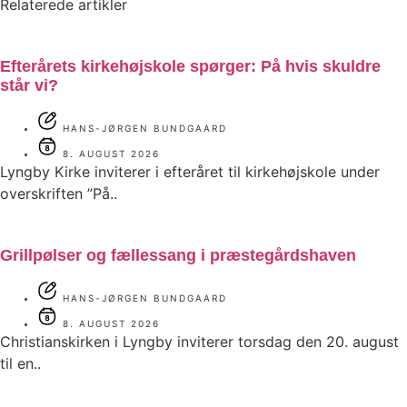
Relaterede artikler
Efterårets kirkehøjskole spørger: På hvis skuldre
står vi?
HANS-JØRGEN BUNDGAARD
8. AUGUST 2026
Lyngby Kirke inviterer i efteråret til kirkehøjskole under
overskriften ”På..
Grillpølser og fællessang i præstegårdshaven
HANS-JØRGEN BUNDGAARD
8. AUGUST 2026
Christianskirken i Lyngby inviterer torsdag den 20. august
til en..