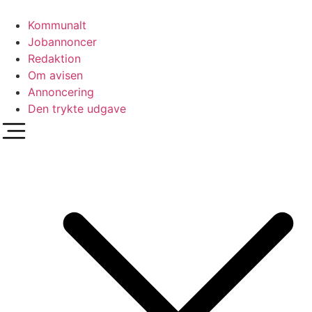
Videre
til
Kommunalt
indhold
Jobannoncer
Redaktion
Om avisen
Annoncering
Den trykte udgave