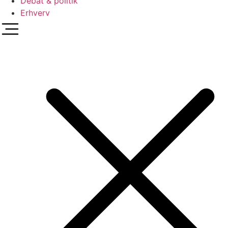
Debat & politik
Erhverv