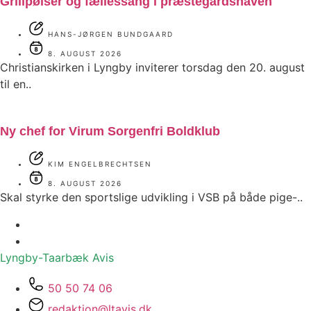
Grillpølser og fællessang i præstegårdshaven
HANS-JØRGEN BUNDGAARD
8. AUGUST 2026
Christianskirken i Lyngby inviterer torsdag den 20. august
til en..
Ny chef for Virum Sorgenfri Boldklub
KIM ENGELBRECHTSEN
8. AUGUST 2026
Skal styrke den sportslige udvikling i VSB på både pige-..
Lyngby-Taarbæk
Avis
50 50 74 06
redaktion@ltavis.dk