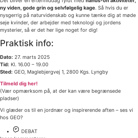
Det bliver en eftermiddag fyldt med
hands-on aktiviteter,
ny viden, gode grin og selvfølgelig kage
. Så hvis du er
nysgerrig på naturvidenskab og kunne tænke dig at møde
seje kvinder, der arbejder med teknologi og jordens
mysterier, så er det her lige noget for dig!
Praktisk info:
Dato:
27. marts 2025
Tid:
Kl. 16.00 – 19.00
Sted:
GEO, Maglebjergvej 1, 2800 Kgs. Lyngby
Tilmeld dig her!
(Vær opmærksom på, at der kan være begrænsede
pladser)
Vi glæder os til en jordnær og inspirerende aften – ses vi
hos GEO?
DEBAT