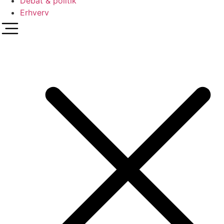
Debat & politik
Erhverv