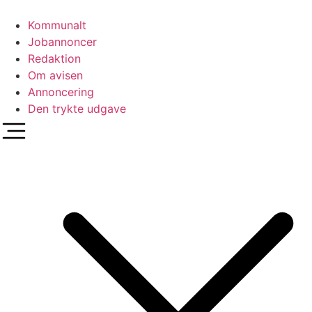
Videre
til
Kommunalt
indhold
Jobannoncer
Redaktion
Om avisen
Annoncering
Den trykte udgave