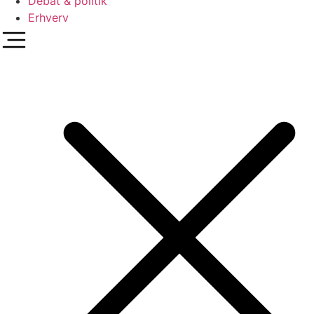
Debat & politik
Erhverv