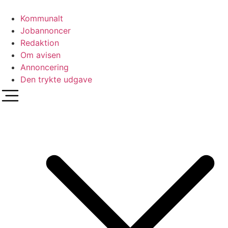
Videre
til
Kommunalt
indhold
Jobannoncer
Redaktion
Om avisen
Annoncering
Den trykte udgave