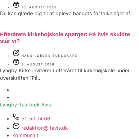
10. AUGUST 2026
Du kan glæde dig til at opleve bandets fortolkninger af..
Efterårets kirkehøjskole spørger: På hvis skuldre
står vi?
HANS-JØRGEN BUNDGAARD
8. AUGUST 2026
Lyngby Kirke inviterer i efteråret til kirkehøjskole under
overskriften ”På..
Lyngby-Taarbæk
Avis
50 50 74 06
redaktion@ltavis.dk
Kommunalt