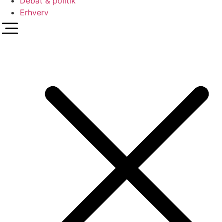
Debat & politik
Erhverv