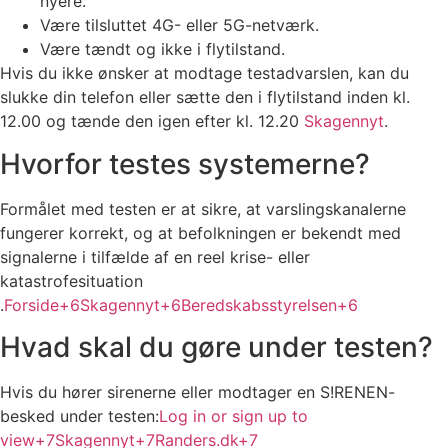
nyere.
Være tilsluttet 4G- eller 5G-netværk.
Være tændt og ikke i flytilstand.
Hvis du ikke ønsker at modtage testadvarslen, kan du
slukke din telefon eller sætte den i flytilstand inden kl.
12.00 og tænde den igen efter kl. 12.20
Skagennyt
.
Hvorfor testes systemerne?
Formålet med testen er at sikre, at varslingskanalerne
fungerer korrekt, og at befolkningen er bekendt med
signalerne i tilfælde af en reel krise- eller
katastrofesituation
.
Forside+6Skagennyt+6Beredskabsstyrelsen+6
Hvad skal du gøre under testen?
Hvis du hører sirenerne eller modtager en S!RENEN-
besked under testen:
Log in or sign up to
view+7Skagennyt+7Randers.dk+7