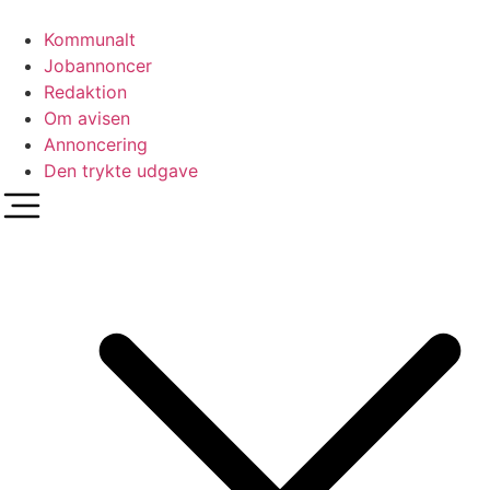
Videre
til
Kommunalt
indhold
Jobannoncer
Redaktion
Om avisen
Annoncering
Den trykte udgave