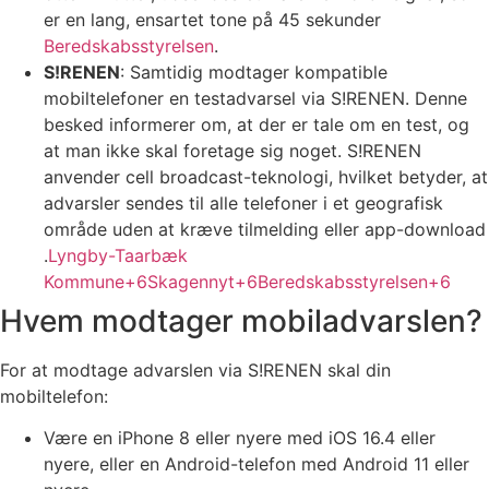
er en lang, ensartet tone på 45 sekunder
Beredskabsstyrelsen
.
S!RENEN
: Samtidig modtager kompatible
mobiltelefoner en testadvarsel via S!RENEN. Denne
besked informerer om, at der er tale om en test, og
at man ikke skal foretage sig noget. S!RENEN
anvender cell broadcast-teknologi, hvilket betyder, at
advarsler sendes til alle telefoner i et geografisk
område uden at kræve tilmelding eller app-download
.
Lyngby-Taarbæk
Kommune+6Skagennyt+6Beredskabsstyrelsen+6
Hvem modtager mobiladvarslen?
For at modtage advarslen via S!RENEN skal din
mobiltelefon:
Være en iPhone 8 eller nyere med iOS 16.4 eller
nyere, eller en Android-telefon med Android 11 eller