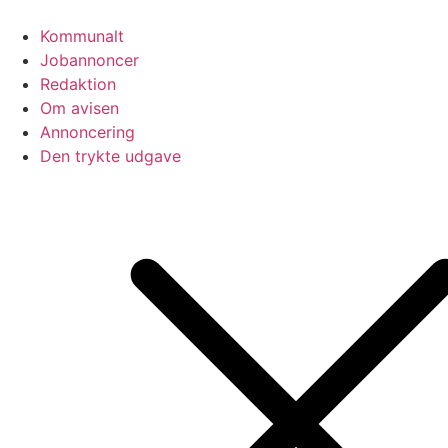
Videre
til
Kommunalt
indhold
Jobannoncer
Redaktion
Om avisen
Annoncering
Den trykte udgave