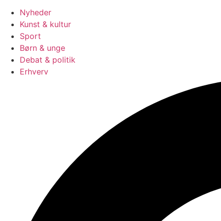
Nyheder
Kunst & kultur
Sport
Børn & unge
Debat & politik
Erhverv