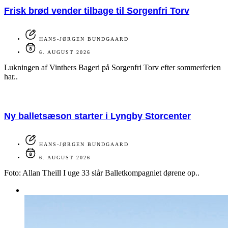
Frisk brød vender tilbage til Sorgenfri Torv
HANS-JØRGEN BUNDGAARD
6. AUGUST 2026
Lukningen af Vinthers Bageri på Sorgenfri Torv efter sommerferien
har..
Ny balletsæson starter i Lyngby Storcenter
HANS-JØRGEN BUNDGAARD
6. AUGUST 2026
Foto: Allan Theill I uge 33 slår Balletkompagniet dørene op..