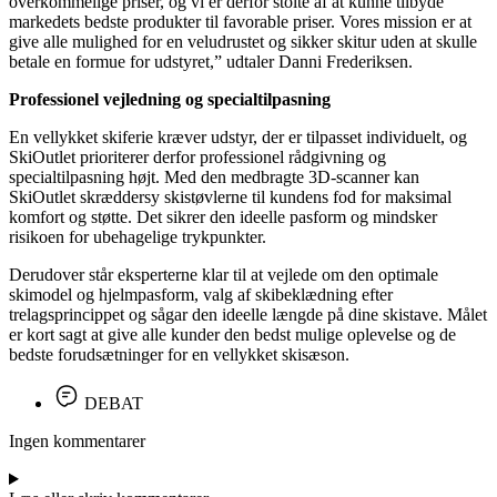
overkommelige priser, og vi er derfor stolte af at kunne tilbyde
markedets bedste produkter til favorable priser. Vores mission er at
give alle mulighed for en veludrustet og sikker skitur uden at skulle
betale en formue for udstyret,” udtaler Danni Frederiksen.
Professionel vejledning og specialtilpasning
En vellykket skiferie kræver udstyr, der er tilpasset individuelt, og
SkiOutlet prioriterer derfor professionel rådgivning og
specialtilpasning højt. Med den medbragte 3D-scanner kan
SkiOutlet skræddersy skistøvlerne til kundens fod for maksimal
komfort og støtte. Det sikrer den ideelle pasform og mindsker
risikoen for ubehagelige trykpunkter.
Derudover står eksperterne klar til at vejlede om den optimale
skimodel og hjelmpasform, valg af skibeklædning efter
trelagsprincippet og sågar den ideelle længde på dine skistave. Målet
er kort sagt at give alle kunder den bedst mulige oplevelse og de
bedste forudsætninger for en vellykket skisæson.
DEBAT
Ingen kommentarer