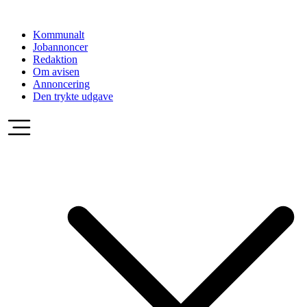
Videre
til
Kommunalt
indhold
Jobannoncer
Redaktion
Om avisen
Annoncering
Den trykte udgave