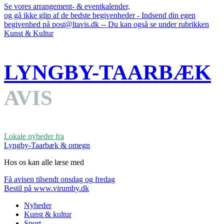
Se vores arrangement- & eventkalender,
og gå ikke glip af de bedste begivenheder - Indsend din egen
begivenhed på post@ltavis.dk -- Du kan også se under rubrikken
Kunst & Kultur
LYNGBY-TAARBÆK
AVIS
Lokale nyheder fra
Lyngby-Taarbæk & omegn
Hos os kan alle læse med
Få avisen tilsendt onsdag og fredag
Bestil på www.virumby.dk
Nyheder
Kunst & kultur
Sport