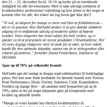
den 21. – 22. december fra kl. 10-16 og byder på en enestående
mulighed for alle ski-entusiaster. Med et nøje udvalgt sortiment af
kvalitetsudstyr, professionel vejledning og lave priser er der noget at
komme efter for alle, der elsker ski (og hvem gør ikke det?)
”Vi ved, at skisport for mange er mere end blot en fritidsinteresse –
det er en passion. Hos SkiOutlet ønsker vi at give danske skiløbere
adgang til et omfattende udvalg af moderne udstyr af højeste
kvalitet. Vores eksperter har testet udstyr fra hele verden, og vi
glæder os til at præsentere de nyeste produkter i Virumhallerne. Her
vil vores dygtige rådgivere være til stede for at sikre, at hver enkelt
kunde får den optimale skipakke, uanset om de er nybegyndere eller
erfarne på pisterne,” fortæller Danni Frederiksen, indehaver af
SkiOutlet.
Spar op til 70% på velkendte brands
SkiOutlet gør det muligt at shoppe topkvalitetsudstyr til fordelagtige
priser. Her kan man finde produkter fra førende brands som Tenson,
Peak Performance, Head, Fischer, Salomon, Craft, Kopenhaken,
Nordica og mange flere – alt sammen med besparelser på op til
70%, uden at der på noget tidspunkt gåes på kompromis med
kvalitet og aktuelle trends.
”Mange af vores kunder har efterlyst kvalitetsudstyr til