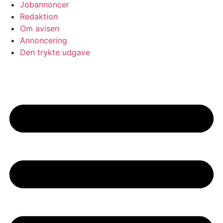
Jobannoncer
Redaktion
Om avisen
Annoncering
Den trykte udgave