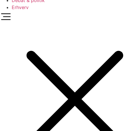
Debat & politik
Erhverv