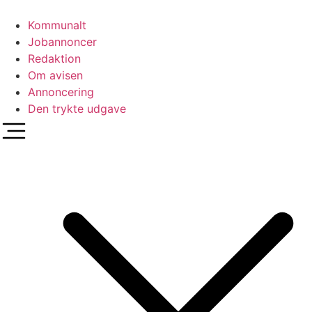
Videre
til
Kommunalt
indhold
Jobannoncer
Redaktion
Om avisen
Annoncering
Den trykte udgave