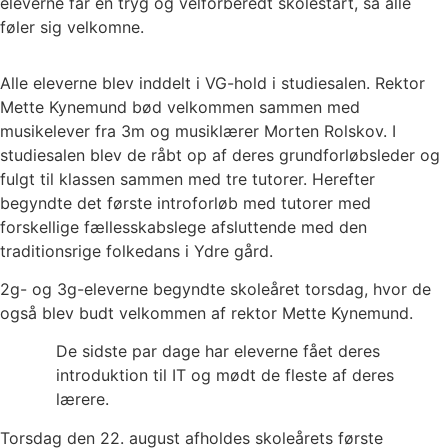
eleverne får en tryg og velforberedt skolestart, så alle
føler sig velkomne.
Alle eleverne blev inddelt i VG-hold i studiesalen. Rektor
Mette Kynemund bød velkommen sammen med
musikelever fra 3m og musiklærer Morten Rolskov. I
studiesalen blev de råbt op af deres grundforløbsleder og
fulgt til klassen sammen med tre tutorer. Herefter
begyndte det første introforløb med tutorer med
forskellige fællesskabslege afsluttende med den
traditionsrige folkedans i Ydre gård.
2g- og 3g-eleverne begyndte skoleåret torsdag, hvor de
også blev budt velkommen af rektor Mette Kynemund.
De sidste par dage har eleverne fået deres
introduktion til IT og mødt de fleste af deres
lærere.
Torsdag den 22. august afholdes skoleårets første