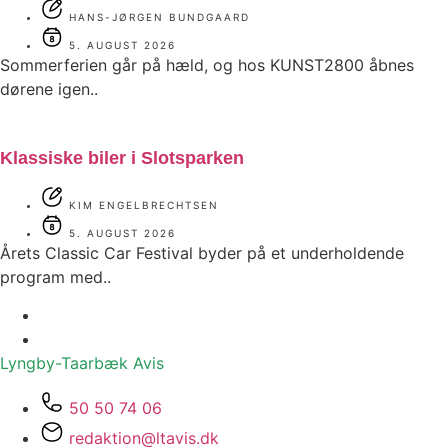
HANS-JØRGEN BUNDGAARD
5. AUGUST 2026
Sommerferien går på hæld, og hos KUNST2800 åbnes
dørene igen..
Klassiske biler i Slotsparken
KIM ENGELBRECHTSEN
5. AUGUST 2026
Årets Classic Car Festival byder på et underholdende
program med..
Lyngby-Taarbæk
Avis
50 50 74 06
redaktion@ltavis.dk