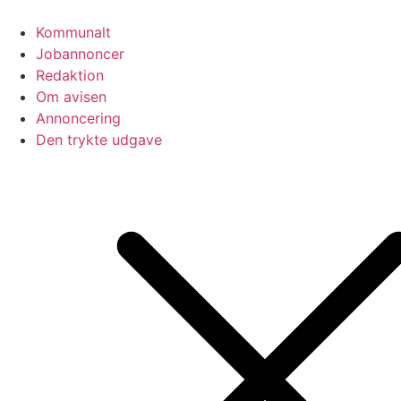
Videre
til
Kommunalt
indhold
Jobannoncer
Redaktion
Om avisen
Annoncering
Den trykte udgave