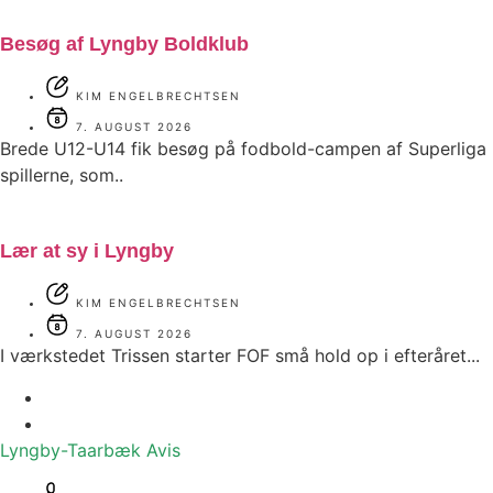
Besøg af Lyngby Boldklub
KIM ENGELBRECHTSEN
7. AUGUST 2026
Brede U12-U14 fik besøg på fodbold-campen af Superliga
spillerne, som..
Lær at sy i Lyngby
KIM ENGELBRECHTSEN
7. AUGUST 2026
I værkstedet Trissen starter FOF små hold op i efteråret...
Lyngby-Taarbæk
Avis