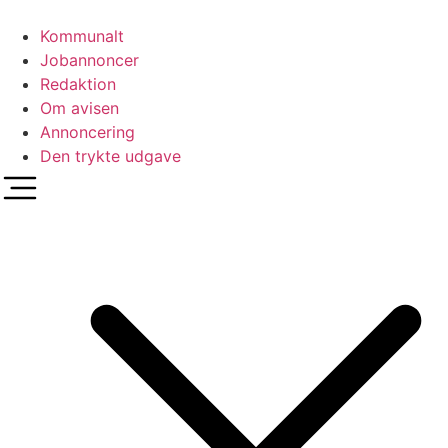
Videre
til
Kommunalt
indhold
Jobannoncer
Redaktion
Om avisen
Annoncering
Den trykte udgave