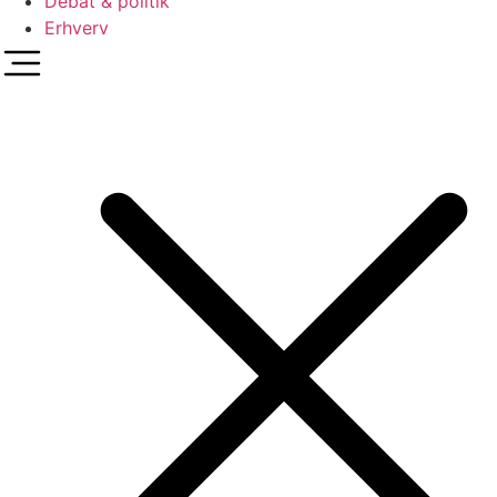
Debat & politik
Erhverv