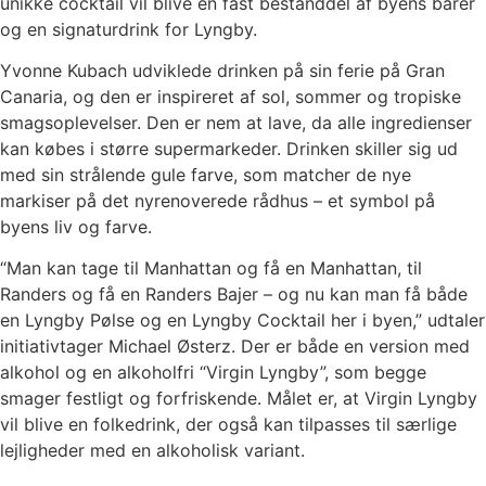
unikke cocktail vil blive en fast bestanddel af byens barer
og en signaturdrink for Lyngby.
Yvonne Kubach udviklede drinken på sin ferie på Gran
Canaria, og den er inspireret af sol, sommer og tropiske
smagsoplevelser. Den er nem at lave, da alle ingredienser
kan købes i større supermarkeder. Drinken skiller sig ud
med sin strålende gule farve, som matcher de nye
markiser på det nyrenoverede rådhus – et symbol på
byens liv og farve.
“Man kan tage til Manhattan og få en Manhattan, til
Randers og få en Randers Bajer – og nu kan man få både
en Lyngby Pølse og en Lyngby Cocktail her i byen,” udtaler
initiativtager Michael Østerz. Der er både en version med
alkohol og en alkoholfri “Virgin Lyngby”, som begge
smager festligt og forfriskende. Målet er, at Virgin Lyngby
vil blive en folkedrink, der også kan tilpasses til særlige
lejligheder med en alkoholisk variant.