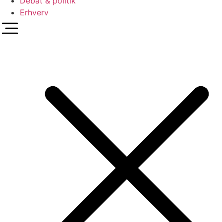
Debat & politik
Erhverv