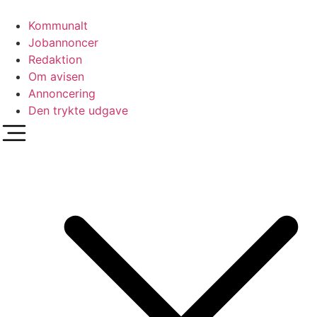
Videre
til
Kommunalt
indhold
Jobannoncer
Redaktion
Om avisen
Annoncering
Den trykte udgave