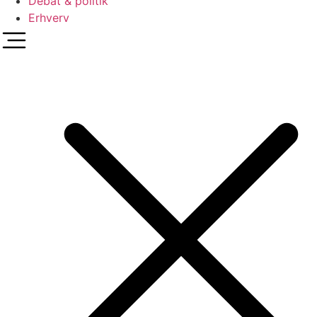
Debat & politik
Erhverv