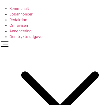
Videre
til
Kommunalt
indhold
Jobannoncer
Redaktion
Om avisen
Annoncering
Den trykte udgave