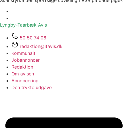
Skal styrke den sportslige udvikling i VSB på både pige-..
Lyngby-Taarbæk
Avis
50 50 74 06
redaktion@ltavis.dk
Kommunalt
Jobannoncer
Redaktion
Om avisen
Annoncering
Den trykte udgave