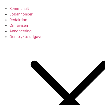
Videre
til
Kommunalt
indhold
Jobannoncer
Redaktion
Om avisen
Annoncering
Den trykte udgave