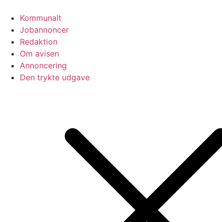
Videre
til
Kommunalt
indhold
Jobannoncer
Redaktion
Om avisen
Annoncering
Den trykte udgave