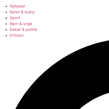
Nyheder
Kunst & kultur
Sport
Børn & unge
Debat & politik
Erhverv