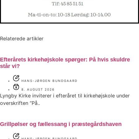
Relaterede artikler
Efterårets kirkehøjskole spørger: På hvis skuldre
står vi?
HANS-JØRGEN BUNDGAARD
8. AUGUST 2026
Lyngby Kirke inviterer i efteråret til kirkehøjskole under
overskriften ”På..
Grillpølser og fællessang i præstegårdshaven
HANS-JØRGEN BUNDGAARD