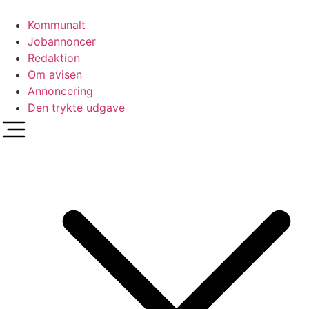
Videre
til
Kommunalt
indhold
Jobannoncer
Redaktion
Om avisen
Annoncering
Den trykte udgave