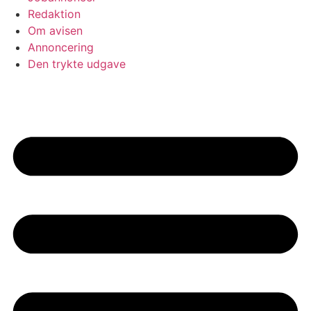
Redaktion
Om avisen
Annoncering
Den trykte udgave