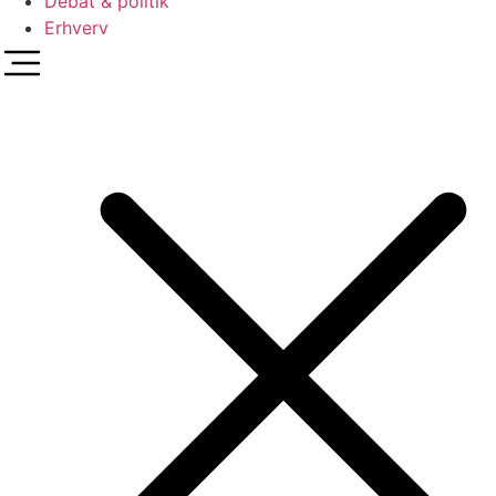
Debat & politik
Erhverv