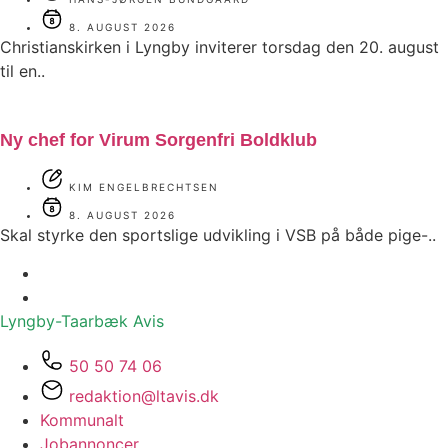
8. AUGUST 2026
Christianskirken i Lyngby inviterer torsdag den 20. august
til en..
Ny chef for Virum Sorgenfri Boldklub
KIM ENGELBRECHTSEN
8. AUGUST 2026
Skal styrke den sportslige udvikling i VSB på både pige-..
Lyngby-Taarbæk
Avis
50 50 74 06
redaktion@ltavis.dk
Kommunalt
Jobannoncer