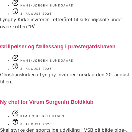
HANS-JØRGEN BUNDGAARD
8. AUGUST 2026
Lyngby Kirke inviterer i efteråret til kirkehøjskole under
overskriften ”På..
Grillpølser og fællessang i præstegårdshaven
HANS-JØRGEN BUNDGAARD
8. AUGUST 2026
Christianskirken i Lyngby inviterer torsdag den 20. august
til en..
Ny chef for Virum Sorgenfri Boldklub
KIM ENGELBRECHTSEN
8. AUGUST 2026
Skal styrke den sportslige udvikling i VSB på både pige-..