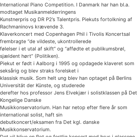
International Piano Competition. I Danmark har han bl.a.
modtaget Musikanmelderringens
Kunstnerpris og DR P2’s Talentpris. Piekuts fortolkning af
Rachmaninovs krævende 3.
Klaverkoncert med Copenhagen Phil i Tivolis Koncertsal
frembragte “de vildeste, ukontrollerede
følelser i et utal af skift” og “affødte et publikumsbrøl,
sjældent hørt” (Politiken).
Piekut er født i Aalborg i 1995 og opdagede klaveret som
seksårig og blev straks forelsket i
klassisk musik. Som helt ung blev han optaget på Berlins
Universität der Künste, og studerede
derefter hos professor Jens Elvekjær i solistklassen på Det
Kongelige Danske
Musikkonservatorium. Han har netop efter flere år som
international solist, haft sin
debutkoncert/eksamen fra Det kgl. danske
Musikkonservatorium.
Det vil blive en flot og festlig koncert med brus i glassene,