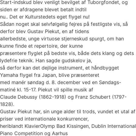
Start-indskud blev venligt bevilget af Tuborgfondet, og
siden er afdragene blevet betalt indtil
nu.. Det er Kulturstedets eget flygel nu!
Sådan noget skal selvfølgelig fejres på festligste vis, så
derfor blev Gustav Piekut, en af tidens
allerbedste, unge virtuose stjerneskud spurgt, om han
kunne finde et repertoire, der kunne
præsentere flyglet på bedste vis, både dets klang og dets
lydefrie teknik. Han sagde gudskelov ja,
så derfor kan det dejlige instrument, et håndbygget
Yamaha flygel fra Japan, blive præsenteret
med manér søndag d. 8. december ved en Søndags-
matiné kl. 15-17. Piekut vil spille musik af
Claude Debussy (1862-1918) og Franz Schubert (1797-
1828).
Gustav Piekut har, sin unge alder til trods, vundet et utal af
priser ved internationale konkurrencer,
heriblandt KlavierOlymp Bad Kissingen, Dublin International
Piano Competition og Aarhus