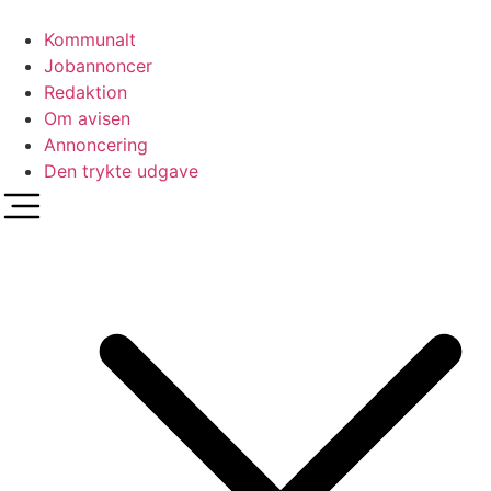
Videre
til
Kommunalt
indhold
Jobannoncer
Redaktion
Om avisen
Annoncering
Den trykte udgave