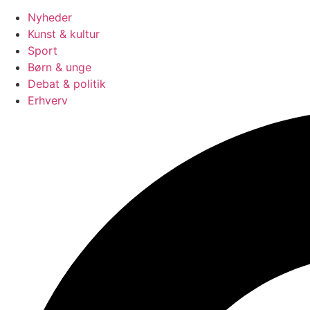
Nyheder
Kunst & kultur
Sport
Børn & unge
Debat & politik
Erhverv