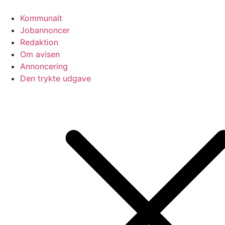
Videre
til
Kommunalt
indhold
Jobannoncer
Redaktion
Om avisen
Annoncering
Den trykte udgave