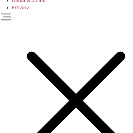
Debat & politik
Erhverv