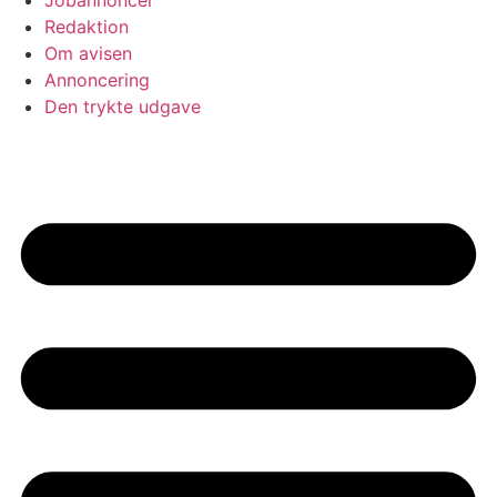
Redaktion
Om avisen
Annoncering
Den trykte udgave