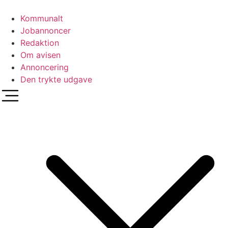
Videre
til
Kommunalt
indhold
Jobannoncer
Redaktion
Om avisen
Annoncering
Den trykte udgave