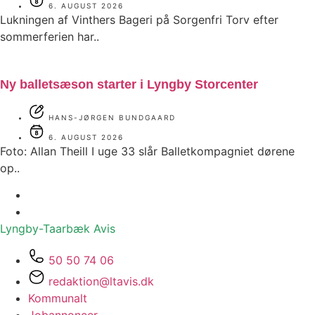
6. AUGUST 2026
Lukningen af Vinthers Bageri på Sorgenfri Torv efter
sommerferien har..
Ny balletsæson starter i Lyngby Storcenter
HANS-JØRGEN BUNDGAARD
6. AUGUST 2026
Foto: Allan Theill I uge 33 slår Balletkompagniet dørene
op..
Lyngby-Taarbæk
Avis
50 50 74 06
redaktion@ltavis.dk
Kommunalt
Jobannoncer