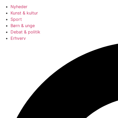
Nyheder
Kunst & kultur
Sport
Børn & unge
Debat & politik
Erhverv