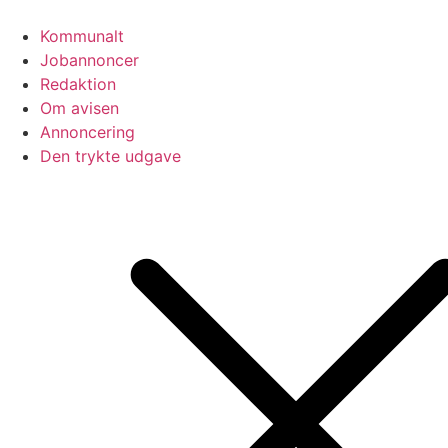
Videre
til
Kommunalt
indhold
Jobannoncer
Redaktion
Om avisen
Annoncering
Den trykte udgave