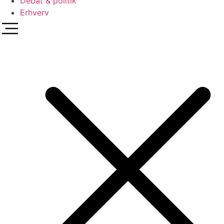
Debat & politik
Erhverv