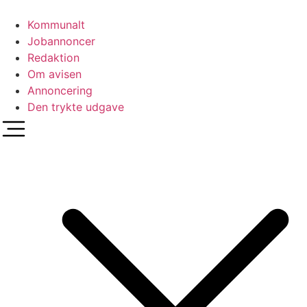
Videre
til
Kommunalt
indhold
Jobannoncer
Redaktion
Om avisen
Annoncering
Den trykte udgave