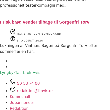
professionelt teaterkompagni med..
Frisk brød vender tilbage til Sorgenfri Torv
HANS-JØRGEN BUNDGAARD
6. AUGUST 2026
Lukningen af Vinthers Bageri på Sorgenfri Torv efter
sommerferien har..
Lyngby-Taarbæk
Avis
50 50 74 06
redaktion@ltavis.dk
Kommunalt
Jobannoncer
Redaktion