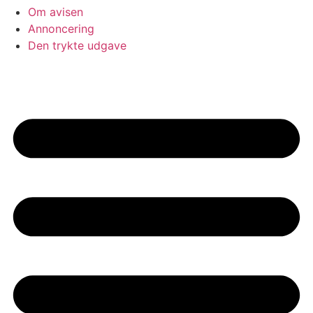
Om avisen
Annoncering
Den trykte udgave