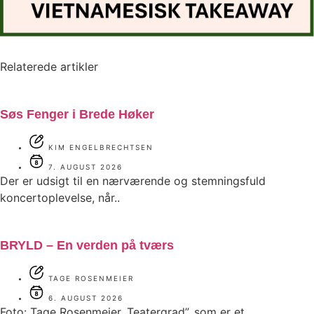
Relaterede artikler
Søs Fenger i Brede Høker
KIM ENGELBRECHTSEN
7. AUGUST 2026
Der er udsigt til en nærværende og stemningsfuld
koncertoplevelse, når..
BRYLD – En verden på tværs
TAGE ROSENMEIER
6. AUGUST 2026
Foto: Tage Rosenmeier. Teatergrad”, som er et