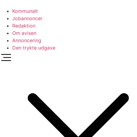
Videre
til
Kommunalt
indhold
Jobannoncer
Redaktion
Om avisen
Annoncering
Den trykte udgave