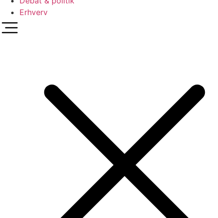
Debat & politik
Erhverv