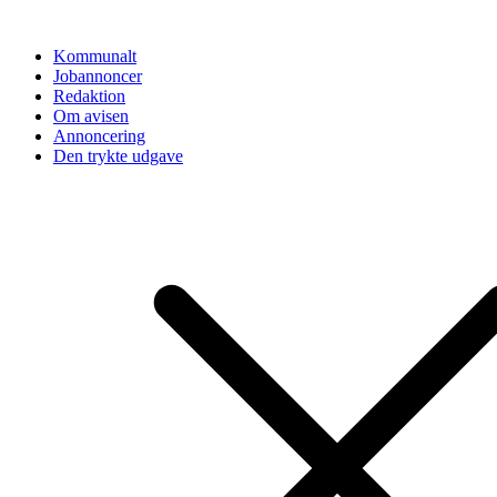
Videre
til
Kommunalt
indhold
Jobannoncer
Redaktion
Om avisen
Annoncering
Den trykte udgave