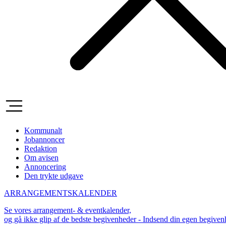
Kommunalt
Jobannoncer
Redaktion
Om avisen
Annoncering
Den trykte udgave
ARRANGEMENTSKALENDER
Se vores arrangement- & eventkalender,
og gå ikke glip af de bedste begivenheder - Indsend din egen begive