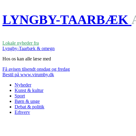
LYNGBY-TAARBÆK
Lokale nyheder fra
Lyngby-Taarbæk & omegn
Hos os kan alle læse med
Få avisen tilsendt onsdag og fredag
Bestil på www.virumby.dk
Nyheder
Kunst & kultur
Sport
Børn & unge
Debat & politik
Erhverv