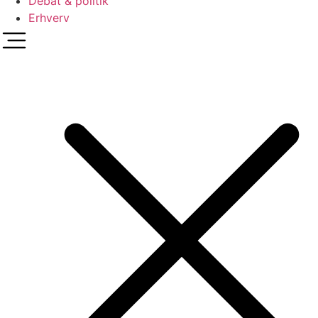
Debat & politik
Erhverv