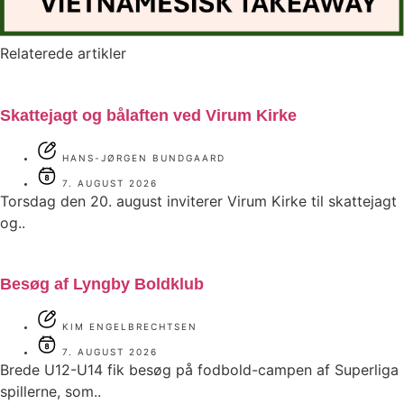
Relaterede artikler
Skattejagt og bålaften ved Virum Kirke
HANS-JØRGEN BUNDGAARD
7. AUGUST 2026
Torsdag den 20. august inviterer Virum Kirke til skattejagt
og..
Besøg af Lyngby Boldklub
KIM ENGELBRECHTSEN
7. AUGUST 2026
Brede U12-U14 fik besøg på fodbold-campen af Superliga
spillerne, som..