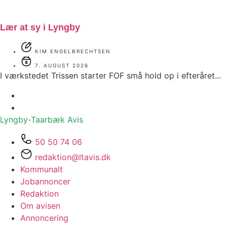
Lær at sy i Lyngby
KIM ENGELBRECHTSEN
7. AUGUST 2026
I værkstedet Trissen starter FOF små hold op i efteråret...
Lyngby-Taarbæk
Avis
50 50 74 06
redaktion@ltavis.dk
Kommunalt
Jobannoncer
Redaktion
Om avisen
Annoncering