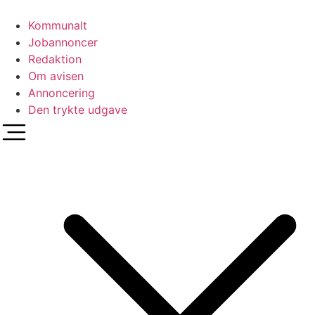
Videre
til
Kommunalt
indhold
Jobannoncer
Redaktion
Om avisen
Annoncering
Den trykte udgave