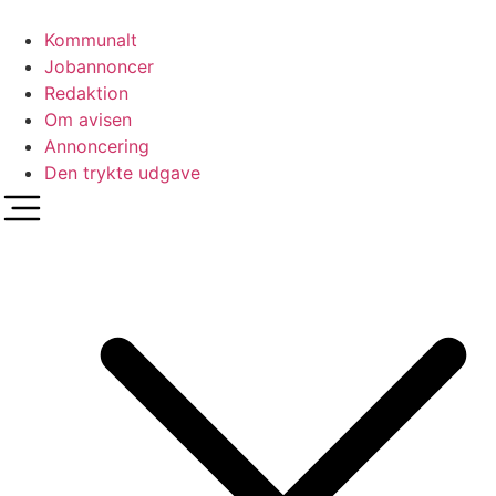
Videre
til
Kommunalt
indhold
Jobannoncer
Redaktion
Om avisen
Annoncering
Den trykte udgave