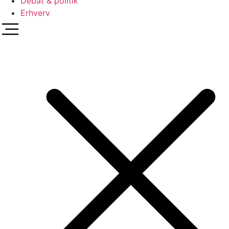
Debat & politik
Erhverv