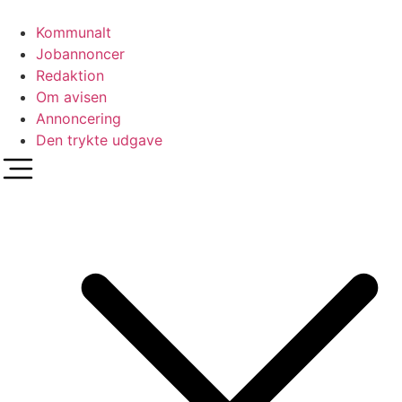
Videre
til
Kommunalt
indhold
Jobannoncer
Redaktion
Om avisen
Annoncering
Den trykte udgave