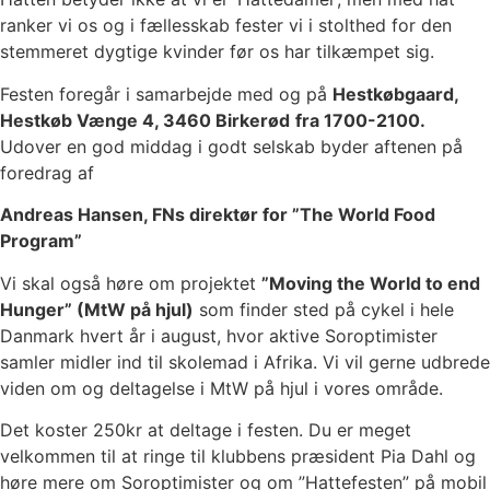
ranker vi os og i fællesskab fester vi i stolthed for den
stemmeret dygtige kvinder før os har tilkæmpet sig.
Festen foregår i samarbejde med og på
Hestkøbgaard,
Hestkøb Vænge 4, 3460 Birkerød
fra 1700-2100.
Udover en god middag i godt selskab byder aftenen på
foredrag af
Andreas Hansen, FNs direktør for ”The World Food
Program”
Vi skal også høre om projektet
”Moving the World to end
Hunger” (MtW på hjul)
som finder sted på cykel i hele
Danmark hvert år i august, hvor aktive Soroptimister
samler midler ind til skolemad i Afrika. Vi vil gerne udbrede
viden om og deltagelse i MtW på hjul i vores område.
Det koster 250kr at deltage i festen. Du er meget
velkommen til at ringe til klubbens præsident Pia Dahl og
høre mere om Soroptimister og om ”Hattefesten” på mobil