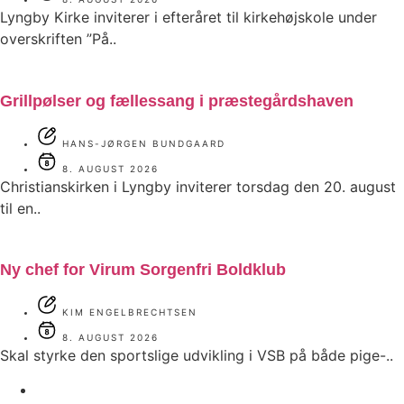
Lyngby Kirke inviterer i efteråret til kirkehøjskole under
overskriften ”På..
Grillpølser og fællessang i præstegårdshaven
HANS-JØRGEN BUNDGAARD
8. AUGUST 2026
Christianskirken i Lyngby inviterer torsdag den 20. august
til en..
Ny chef for Virum Sorgenfri Boldklub
KIM ENGELBRECHTSEN
8. AUGUST 2026
Skal styrke den sportslige udvikling i VSB på både pige-..