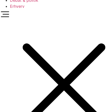
Debat & politik
Erhverv