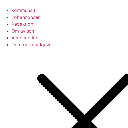
Videre
til
Kommunalt
indhold
Jobannoncer
Redaktion
Om avisen
Annoncering
Den trykte udgave