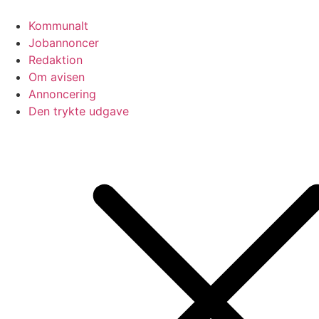
Videre
til
Kommunalt
indhold
Jobannoncer
Redaktion
Om avisen
Annoncering
Den trykte udgave