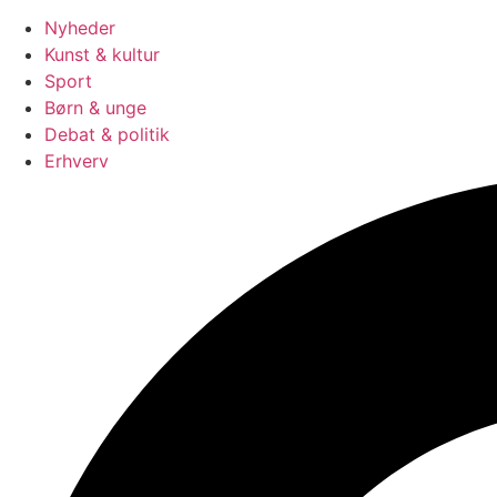
Nyheder
Kunst & kultur
Sport
Børn & unge
Debat & politik
Erhverv