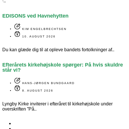
∙..
EDISONS ved Havnehytten
KIM ENGELBRECHTSEN
10. AUGUST 2026
Du kan glæde dig til at opleve bandets fortolkninger af..
Efterårets kirkehøjskole spørger: På hvis skuldre
står vi?
HANS-JØRGEN BUNDGAARD
8. AUGUST 2026
Lyngby Kirke inviterer i efteråret til kirkehøjskole under
overskriften ”På..