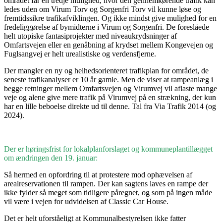
området får en tredje mulighed, hvor den gennemkørende trafik kan
ledes uden om Virum Torv og Sorgenfri Torv vil kunne løse og
fremtidssikre trafikafviklingen. Og ikke mindst give mulighed for en
fredeliggørelse af bymidterne i Virum og Sorgenfri. De foreslåede
helt utopiske fantasiprojekter med niveaukrydsninger af
Omfartsvejen eller en genåbning af krydset mellem Kongevejen og
Fuglsangvej er helt urealistiske og verdensfjerne.
Der mangler en ny og helhedsorienteret trafikplan for området, de
seneste trafikanalyser er 10 år gamle. Men de viser at rampeanlæg i
begge retninger mellem Omfartsvejen og Virumvej vil aflaste mange
veje og alene give mere trafik på Virumvej på en strækning, der kun
har en lille beboelse direkte ud til denne. Tal fra Via Trafik 2014 (og
2024).
Der er høringsfrist for lokalplanforslaget og kommuneplantillægget
om ændringen den 19. januar:
Så hermed en opfordring til at protestere mod ophævelsen af
arealreservationen til rampen. Der kan sagtens laves en rampe der
ikke fylder så meget som tidligere påregnet, og som på ingen måde
vil være i vejen for udvidelsen af Classic Car House.
Det er helt uforståeligt at Kommunalbestyrelsen ikke fatter