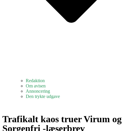
Redaktion
Om avisen
Annoncering
Den trykte udgave
Trafikalt kaos truer Virum og
Sorgenfri -læserbrev