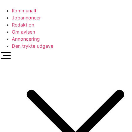
Videre
til
Kommunalt
indhold
Jobannoncer
Redaktion
Om avisen
Annoncering
Den trykte udgave