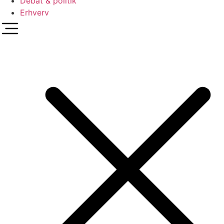
Debat & politik
Erhverv