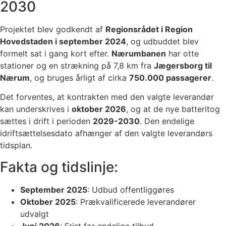
2030
Projektet blev godkendt af
Regionsrådet i Region
Hovedstaden i september 2024
, og udbuddet blev
formelt sat i gang kort efter.
Nærumbanen
har otte
stationer og en strækning på 7,8 km fra
Jægersborg til
Nærum
, og bruges årligt af cirka
750.000 passagerer
.
Det forventes, at kontrakten med den valgte leverandør
kan underskrives i
oktober 2026
, og at de nye batteritog
sættes i drift i perioden
2029-2030
. Den endelige
idriftsættelsesdato afhænger af den valgte leverandørs
tidsplan.
Fakta og tidslinje:
September 2025
: Udbud offentliggøres
Oktober 2025
: Prækvalificerede leverandører
udvalgt
Juni 2026
: Frist for endelige tilbud