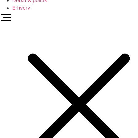
Debat & politik
Erhverv