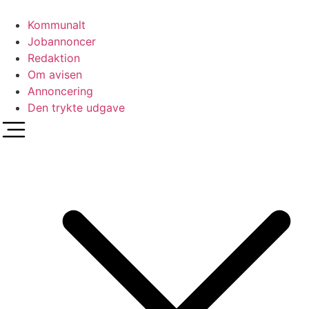
Videre
til
Kommunalt
indhold
Jobannoncer
Redaktion
Om avisen
Annoncering
Den trykte udgave